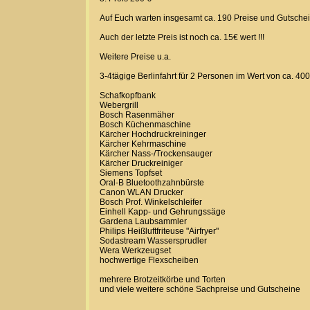
Auf Euch warten insgesamt ca. 190 Preise und Gutsche
Auch der letzte Preis ist noch ca. 15€ wert !!!
Weitere Preise u.a.
3-4tägige Berlinfahrt für 2 Personen im Wert von ca. 4
Schafkopfbank
Webergrill
Bosch Rasenmäher
Bosch Küchenmaschine
Kärcher Hochdruckreininger
Kärcher Kehrmaschine
Kärcher Nass-/Trockensauger
Kärcher Druckreiniger
Siemens Topfset
Oral-B Bluetoothzahnbürste
Canon WLAN Drucker
Bosch Prof. Winkelschleifer
Einhell Kapp- und Gehrungssäge
Gardena Laubsammler
Philips Heißluftfriteuse "Airfryer"
Sodastream Wassersprudler
Wera Werkzeugset
hochwertige Flexscheiben
mehrere Brotzeitkörbe und Torten
und viele weitere schöne Sachpreise und Gutscheine