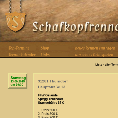
Liste - aller Te
Samstag
91281 Thurndorf
13.09.2025
um 19:30
Hauptstraße 13
FFW Gelände
SpVgg Thurndorf
Startgebühr: 15 €
1. Preis 500 €
2. Preis 300 €
3. Preis 200 €