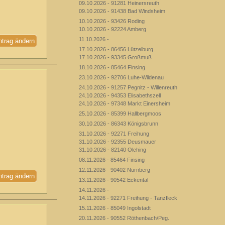
09.10.2026 - 91281 Heinersreuth
09.10.2026 - 91438 Bad Windsheim
10.10.2026 - 93426 Roding
10.10.2026 - 92224 Amberg
11.10.2026 -
ntrag ändern
17.10.2026 - 86456 Lützelburg
17.10.2026 - 93345 Großmuß
18.10.2026 - 85464 Finsing
23.10.2026 - 92706 Luhe-Wildenau
24.10.2026 - 91257 Pegnitz - Willenreuth
24.10.2026 - 94353 Elisabethszell
24.10.2026 - 97348 Markt Einersheim
25.10.2026 - 85399 Hallbergmoos
30.10.2026 - 86343 Königsbrunn
31.10.2026 - 92271 Freihung
31.10.2026 - 92355 Deusmauer
31.10.2026 - 82140 Olching
08.11.2026 - 85464 Finsing
12.11.2026 - 90402 Nürnberg
ntrag ändern
13.11.2026 - 90542 Eckental
14.11.2026 -
14.11.2026 - 92271 Freihung - Tanzfleck
15.11.2026 - 85049 Ingolstadt
20.11.2026 - 90552 Röthenbach/Peg.