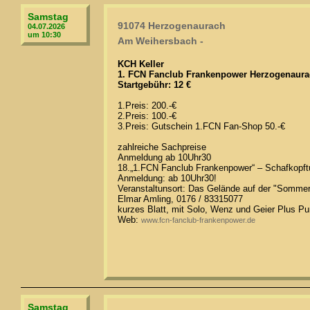
Samstag
91074 Herzogenaurach
04.07.2026
um 10:30
Am Weihersbach -
KCH Keller
1. FCN Fanclub Frankenpower Herzogenaurac
Startgebühr: 12 €
1.Preis: 200.-€
2.Preis: 100.-€
3.Preis: Gutschein 1.FCN Fan-Shop 50.-€
zahlreiche Sachpreise
Anmeldung ab 10Uhr30
18.„1.FCN Fanclub Frankenpower“ – Schafkopftu
Anmeldung: ab 10Uhr30!
Veranstaltunsort: Das Gelände auf der "Sommer
Elmar Amling, 0176 / 83315077
kurzes Blatt, mit Solo, Wenz und Geier Plus Pu
Web:
www.fcn-fanclub-frankenpower.de
Samstag