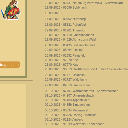
12.09.2026 - 92431 Neunburg vorm Wald - Kleinwinklarn
12.09.2026 - 93099 Schönach
13.09.2026 -
17.09.2026 - 90402 Nürnberg
18.09.2026 - 85131 Pollenfeld
19.09.2026 - 91281 Thurndorf
19.09.2026 - 91710 Gunzenhausen
19.09.2026 - 94529 Aicha vorm Wald
20.09.2026 - 83435 Bad Reichenhall
20.09.2026 - 85464 Finsing
25.09.2026 - 91352 Pautzfeld
25.09.2026 - 97270 Kist
trag ändern
25.09.2026 - 97270 Kist
25.09.2026 - 90613 Großhabersdorf Ortsteil Oberreichenb
26.09.2026 - 91471 Illesheim
26.09.2026 - 92727 Waldthurn
27.09.2026 - 84359 Simbach/Inn
02.10.2026 - 97797 Wartmannsroth - Schwärzelbach
02.10.2026 - 94107 Untergriesbach
02.10.2026 - 91483 Appenfelden
02.10.2026 - 84359 Simbach/Inn
03.10.2026 - 95694 Mehlmeisel
03.10.2026 - 93426 Roding-Strahlfeld
03.10.2026 - 92224 Amberg
03.10.2026 - 91639 Wolframs-Eschenbach