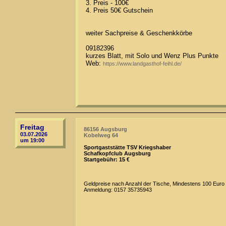
3. Preis - 100€
4. Preis 50€ Gutschein
weiter Sachpreise & Geschenkkörbe
09182396
kurzes Blatt, mit Solo und Wenz Plus Punkte
Web:
https://www.landgasthof-feihl.de/
Freitag
86156 Augsburg
03.07.2026
Kobelweg 64
um 19:00
Sportgaststätte TSV Kriegshaber
Schafkopfclub Augsburg
Startgebühr: 15 €
Geldpreise nach Anzahl der Tische, Mindestens 100 Euro
Anmeldung: 0157 35735943