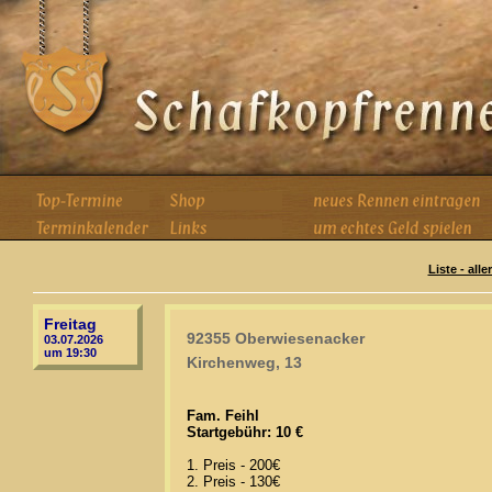
Liste - all
Freitag
92355 Oberwiesenacker
03.07.2026
um 19:30
Kirchenweg, 13
Fam. Feihl
Startgebühr: 10 €
1. Preis - 200€
2. Preis - 130€