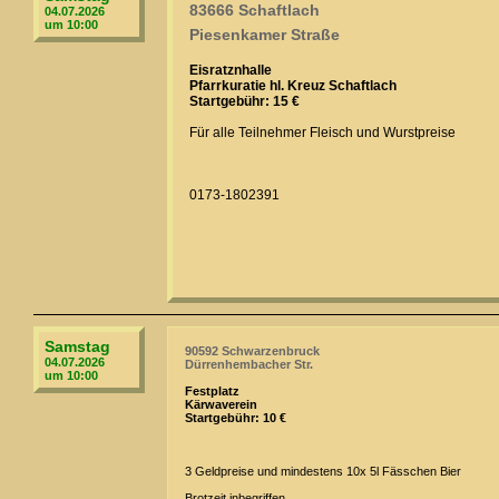
83666 Schaftlach
04.07.2026
um 10:00
Piesenkamer Straße
Eisratznhalle
Pfarrkuratie hl. Kreuz Schaftlach
Startgebühr: 15 €
Für alle Teilnehmer Fleisch und Wurstpreise
0173-1802391
Samstag
90592 Schwarzenbruck
04.07.2026
Dürrenhembacher Str.
um 10:00
Festplatz
Kärwaverein
Startgebühr: 10 €
3 Geldpreise und mindestens 10x 5l Fässchen Bier
Brotzeit inbegriffen