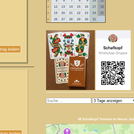
»
5
6
7
8
9
10
11
»
12
13
14
15
16
17
18
»
19
20
21
22
23
24
25
»
26
27
28
29
30
31
trag ändern
48 Schafkopf Termine im Monat Juli
ntrag ändern