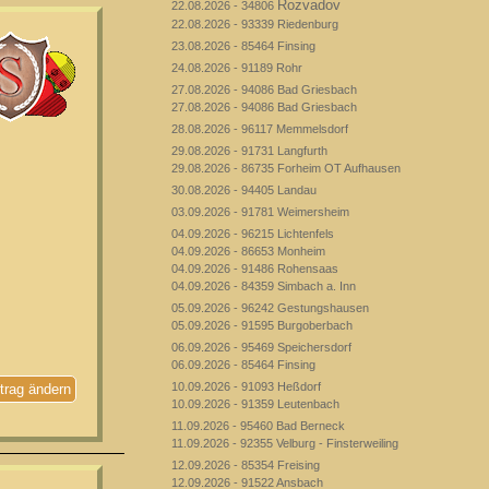
Rozvadov
22.08.2026 - 34806
22.08.2026 - 93339 Riedenburg
23.08.2026 - 85464 Finsing
24.08.2026 - 91189 Rohr
27.08.2026 - 94086 Bad Griesbach
27.08.2026 - 94086 Bad Griesbach
28.08.2026 - 96117 Memmelsdorf
29.08.2026 - 91731 Langfurth
29.08.2026 - 86735 Forheim OT Aufhausen
30.08.2026 - 94405 Landau
03.09.2026 - 91781 Weimersheim
04.09.2026 - 96215 Lichtenfels
04.09.2026 - 86653 Monheim
04.09.2026 - 91486 Rohensaas
04.09.2026 - 84359 Simbach a. Inn
05.09.2026 - 96242 Gestungshausen
05.09.2026 - 91595 Burgoberbach
06.09.2026 - 95469 Speichersdorf
06.09.2026 - 85464 Finsing
10.09.2026 - 91093 Heßdorf
trag ändern
10.09.2026 - 91359 Leutenbach
11.09.2026 - 95460 Bad Berneck
11.09.2026 - 92355 Velburg - Finsterweiling
12.09.2026 - 85354 Freising
12.09.2026 - 91522 Ansbach