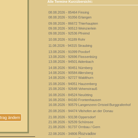
Alle Termine Kurzübersicht:
08.08.2026 - 85464 Finsing
08.08.2026 - 91056 Erlangen
09.08.2026 - 86672 Thierhaupten
09.08.2026 - 90513 Weinzierlein
09.08.2026 - 92536 Pfreimd
10.08.2026 - 91189 Rohr
11.08.2026 - 94315 Straubing
13.08.2026 - 91099 Poxdorf
13.08.2026 - 92696 Flossenbürg
13.08.2026 - 94501 Aidenbach
14.08.2026 - 90451 Nürnberg
14.08.2026 - 90584 Allersberg
14.08.2026 - 92727 Waldthurn
15.08.2026 - 94051 Hauzenberg
15.08.2026 - 92648 Vohenstrauß
16.08.2026 - 84524 Neuötting
16.08.2026 - 84160 Frontenhausen
16.08.2026 - 90579 Langenzenn Ortsteil Burggrafenhof
20.08.2026 - 94474 Vilshofen an der Donau
21.08.2026 - 93138 Oppersdorf
trag ändern
21.08.2026 - 92539 Schönsee
21.08.2026 - 91737 Ornbau / Gern
Rozvadov
22.08.2026 - 34806