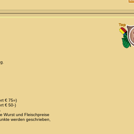
g.
rt € 75=)
rt € 50-)
A
ere Wurst und Fleischpreise
Punkte werden geschrieben,