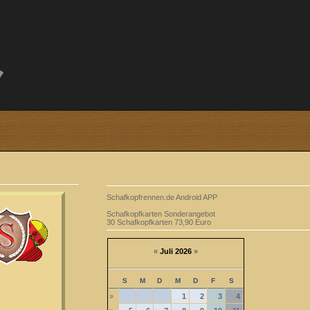
Schafkopfrennen.de Android APP
Schafkopfkarten Sonderangebot
30 Schafkopfkarten 73,90 Euro
«
Juli 2026
»
S
M
D
M
D
F
S
»
1
2
3
4