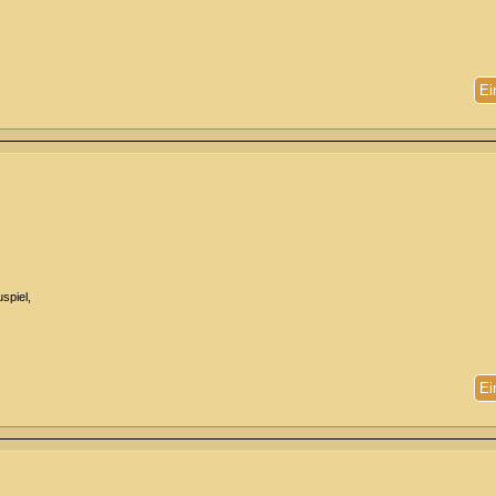
Ei
spiel,
Ei