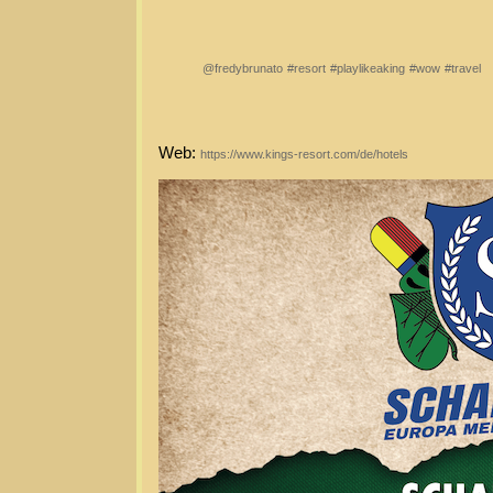
@fredybrunato
#resort
#playlikeaking
#wow
#travel
Web:
https://www.kings-resort.com/de/hotels