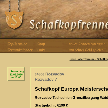
Liste - aller Termine - Schafk
Samstag
Rozvadov
34806
22.08.2026
um 13:00
Rozvadov 7
Schafkopf Europa Meisterscha
Rozvadov Tschechien Grenzübergang Wai
Startgebühr: €190 €