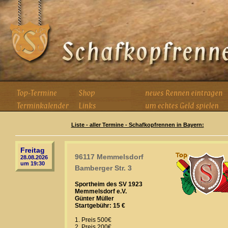
Liste - aller Termine - Schafkopfrennen in Bayern:
Freitag
96117 Memmelsdorf
28.08.2026
um 19:30
Bamberger Str. 3
Sportheim des SV 1923
Memmelsdorf e.V.
Günter Müller
Startgebühr: 15 €
1. Preis 500€
2. Preis 200€