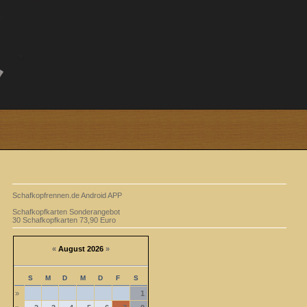
Schafkopfrennen.de Android APP
Schafkopfkarten Sonderangebot
30 Schafkopfkarten 73,90 Euro
«
August 2026
»
S
M
D
M
D
F
S
»
1