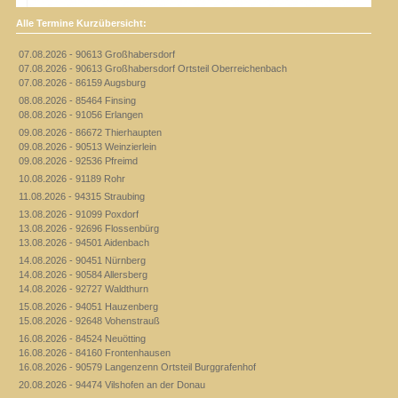
Alle Termine Kurzübersicht:
07.08.2026 - 90613 Großhabersdorf
07.08.2026 - 90613 Großhabersdorf Ortsteil Oberreichenbach
07.08.2026 - 86159 Augsburg
08.08.2026 - 85464 Finsing
08.08.2026 - 91056 Erlangen
09.08.2026 - 86672 Thierhaupten
09.08.2026 - 90513 Weinzierlein
09.08.2026 - 92536 Pfreimd
10.08.2026 - 91189 Rohr
11.08.2026 - 94315 Straubing
13.08.2026 - 91099 Poxdorf
13.08.2026 - 92696 Flossenbürg
13.08.2026 - 94501 Aidenbach
14.08.2026 - 90451 Nürnberg
14.08.2026 - 90584 Allersberg
14.08.2026 - 92727 Waldthurn
15.08.2026 - 94051 Hauzenberg
15.08.2026 - 92648 Vohenstrauß
16.08.2026 - 84524 Neuötting
16.08.2026 - 84160 Frontenhausen
16.08.2026 - 90579 Langenzenn Ortsteil Burggrafenhof
20.08.2026 - 94474 Vilshofen an der Donau