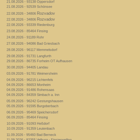
21.08.2026 - 93138 Oppersdorf
21.08.2026 - 92539 Schönsee
Rozvadov
22.08.2026 - 34806
Rozvadov
22.08.2026 - 34806
22.08.2026 - 93339 Riedenburg
23.08.2026 - 85464 Finsing
24.08.2026 - 91189 Rohr
27.08.2026 - 94086 Bad Griesbach
28.08.2026 - 96117 Memmelsdorf
29.08.2026 - 91731 Langfurth
29.08.2026 - 86735 Forheim OT Aufhausen
30.08.2026 - 94405 Landau
03.09.2026 - 91781 Weimersheim
04.09.2026 - 96215 Lichtenfels
04.09.2026 - 86653 Monheim
04.09.2026 - 91486 Rohensaas
04.09.2026 - 84359 Simbach a. Inn
05.09.2026 - 96242 Gestungshausen
05.09.2026 - 91595 Burgoberbach
06.09.2026 - 95469 Speichersdorf
06.09.2026 - 85464 Finsing
10.09.2026 - 91093 Heßdorf
10.09.2026 - 91359 Leutenbach
11.09.2026 - 95460 Bad Berneck
11.09.2026 - 92355 Velburg - Finsterweiling