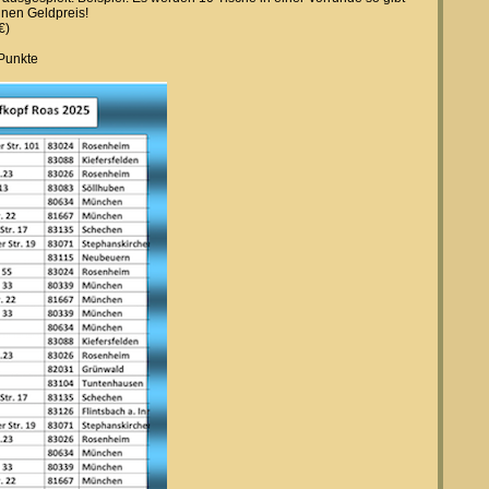
einen Geldpreis!
€)
 Punkte