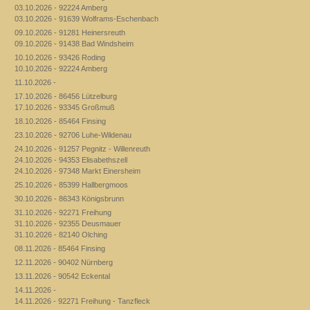
03.10.2026 - 92224 Amberg
03.10.2026 - 91639 Wolframs-Eschenbach
09.10.2026 - 91281 Heinersreuth
09.10.2026 - 91438 Bad Windsheim
10.10.2026 - 93426 Roding
10.10.2026 - 92224 Amberg
11.10.2026 -
17.10.2026 - 86456 Lützelburg
17.10.2026 - 93345 Großmuß
18.10.2026 - 85464 Finsing
23.10.2026 - 92706 Luhe-Wildenau
24.10.2026 - 91257 Pegnitz - Willenreuth
24.10.2026 - 94353 Elisabethszell
24.10.2026 - 97348 Markt Einersheim
25.10.2026 - 85399 Hallbergmoos
30.10.2026 - 86343 Königsbrunn
31.10.2026 - 92271 Freihung
31.10.2026 - 92355 Deusmauer
31.10.2026 - 82140 Olching
08.11.2026 - 85464 Finsing
12.11.2026 - 90402 Nürnberg
13.11.2026 - 90542 Eckental
14.11.2026 -
14.11.2026 - 92271 Freihung - Tanzfleck