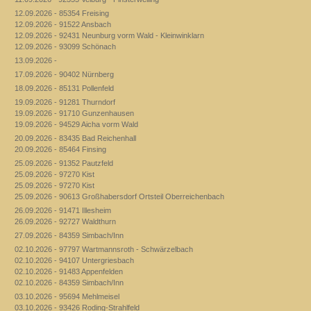
12.09.2026 - 85354 Freising
12.09.2026 - 91522 Ansbach
12.09.2026 - 92431 Neunburg vorm Wald - Kleinwinklarn
12.09.2026 - 93099 Schönach
13.09.2026 -
17.09.2026 - 90402 Nürnberg
18.09.2026 - 85131 Pollenfeld
19.09.2026 - 91281 Thurndorf
19.09.2026 - 91710 Gunzenhausen
19.09.2026 - 94529 Aicha vorm Wald
20.09.2026 - 83435 Bad Reichenhall
20.09.2026 - 85464 Finsing
25.09.2026 - 91352 Pautzfeld
25.09.2026 - 97270 Kist
25.09.2026 - 97270 Kist
25.09.2026 - 90613 Großhabersdorf Ortsteil Oberreichenbach
26.09.2026 - 91471 Illesheim
26.09.2026 - 92727 Waldthurn
27.09.2026 - 84359 Simbach/Inn
02.10.2026 - 97797 Wartmannsroth - Schwärzelbach
02.10.2026 - 94107 Untergriesbach
02.10.2026 - 91483 Appenfelden
02.10.2026 - 84359 Simbach/Inn
03.10.2026 - 95694 Mehlmeisel
03.10.2026 - 93426 Roding-Strahlfeld