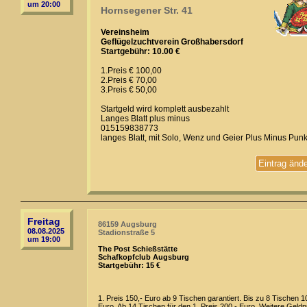
um 20:00
Hornsegener Str. 41
Vereinsheim
Geflügelzuchtverein Großhabersdorf
Startgebühr: 10.00 €
1.Preis € 100,00
2.Preis € 70,00
3.Preis € 50,00
Startgeld wird komplett ausbezahlt
Langes Blatt plus minus
015159838773
langes Blatt, mit Solo, Wenz und Geier Plus Minus Punk
Eintrag änd
Freitag
86159 Augsburg
08.08.2025
Stadionstraße 5
um 19:00
The Post Schießstätte
Schafkopfclub Augsburg
Startgebühr: 15 €
1. Preis 150,- Euro ab 9 Tischen garantiert. Bis zu 8 Tischen 1
Euro. Ab 14 Tischen für den 1. Preis 200,- Euro. Weitere Geldp