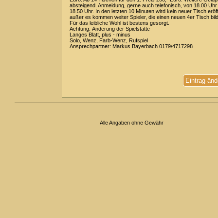
absteigend. Anmeldung, gerne auch telefonisch, von 18.00 Uhr 
18.50 Uhr. In den letzten 10 Minuten wird kein neuer Tisch eröff
außer es kommen weiter Spieler, die einen neuen 4er Tisch bil
Für das leibliche Wohl ist bestens gesorgt.
Achtung: Änderung der Spielstätte
Langes Blatt, plus - minus
Solo, Wenz, Farb-Wenz, Rufspiel
Ansprechpartner: Markus Bayerbach 0179/4717298
Eintrag änd
Alle Angaben ohne Gewähr