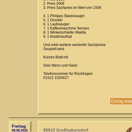
2. Preis 200€
3. Preis Sachpreis im Wert von 150€
4. 1 Philipps Staubsauger
5. 1 Drucker
6. 1 Laubsauger
7. 1 Kaffeemaschine Senseo
8. 1 Winkelschleifer Makita
9. 1 Kinderlaufrad
Und viele weitere wertvolle Sachpreise
Gespielt wird
Kurzes Blatt mit
Solo Wenz und Geier
Telefonnummer für Rückfragen
01522 1505627
Eintrag änd
Freitag
90613 Großhabersdorf
08.08.2025