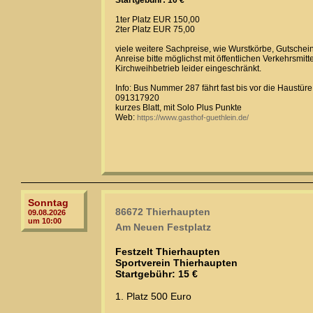
Startgebühr: 10 €
1ter Platz EUR 150,00
2ter Platz EUR 75,00
viele weitere Sachpreise, wie Wurstkörbe, Gutschein
Anreise bitte möglichst mit öffentlichen Verkehrsmitt
Kirchweihbetrieb leider eingeschränkt.
Info: Bus Nummer 287 fährt fast bis vor die Haustüre
091317920
kurzes Blatt, mit Solo Plus Punkte
Web:
https://www.gasthof-guethlein.de/
Sonntag
86672 Thierhaupten
09.08.2026
um 10:00
Am Neuen Festplatz
Festzelt Thierhaupten
Sportverein Thierhaupten
Startgebühr: 15 €
1. Platz 500 Euro