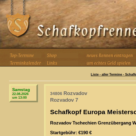
Liste - aller Termine - Scha
Samstag
Rozvadov
34806
22.08.2026
um 13:00
Rozvadov 7
Schafkopf Europa Meistersc
Rozvadov Tschechien Grenzübergang W
Startgebühr: €190 €