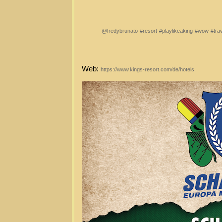
@fredybrunato
#resort
#playlikeaking
#wow
#tra
Web:
https://www.kings-resort.com/de/hotels