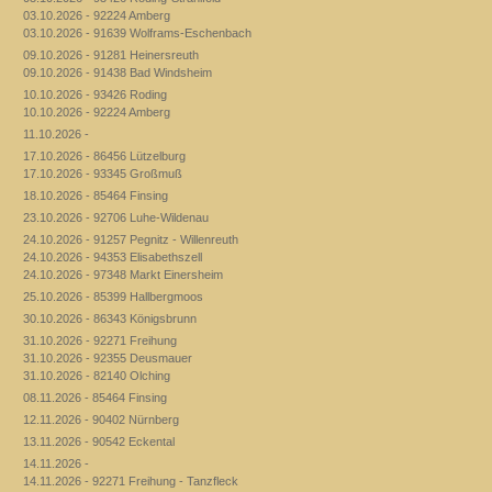
03.10.2026 - 92224 Amberg
03.10.2026 - 91639 Wolframs-Eschenbach
09.10.2026 - 91281 Heinersreuth
09.10.2026 - 91438 Bad Windsheim
10.10.2026 - 93426 Roding
10.10.2026 - 92224 Amberg
11.10.2026 -
17.10.2026 - 86456 Lützelburg
17.10.2026 - 93345 Großmuß
18.10.2026 - 85464 Finsing
23.10.2026 - 92706 Luhe-Wildenau
24.10.2026 - 91257 Pegnitz - Willenreuth
24.10.2026 - 94353 Elisabethszell
24.10.2026 - 97348 Markt Einersheim
25.10.2026 - 85399 Hallbergmoos
30.10.2026 - 86343 Königsbrunn
31.10.2026 - 92271 Freihung
31.10.2026 - 92355 Deusmauer
31.10.2026 - 82140 Olching
08.11.2026 - 85464 Finsing
12.11.2026 - 90402 Nürnberg
13.11.2026 - 90542 Eckental
14.11.2026 -
14.11.2026 - 92271 Freihung - Tanzfleck