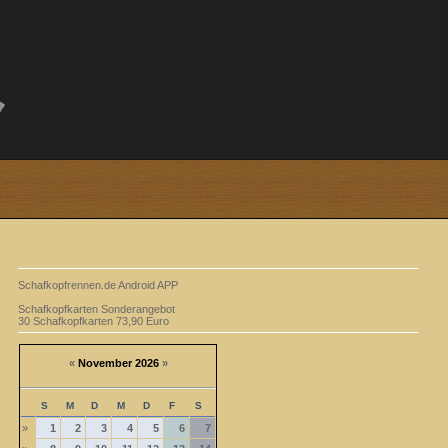
Schafkopfrennen.de Android APP
Schafkopfkarten Sonderangebot
30 Schafkopfkarten 73,90 Euro
«
November 2026
»
S
M
D
M
D
F
S
»
1
2
3
4
5
6
7