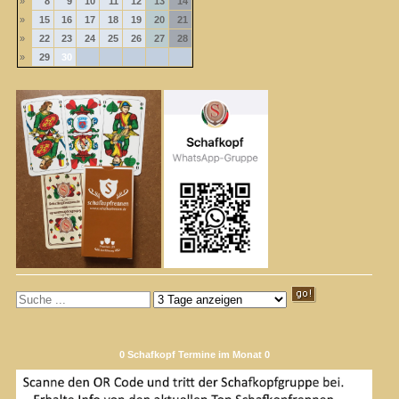
»
8
9
10
11
12
13
14
»
15
16
17
18
19
20
21
»
22
23
24
25
26
27
28
»
29
30
0 Schafkopf Termine im Monat 0