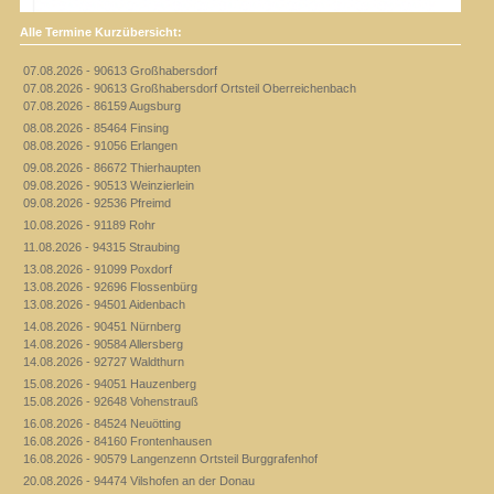
Alle Termine Kurzübersicht:
07.08.2026 - 90613 Großhabersdorf
07.08.2026 - 90613 Großhabersdorf Ortsteil Oberreichenbach
07.08.2026 - 86159 Augsburg
08.08.2026 - 85464 Finsing
08.08.2026 - 91056 Erlangen
09.08.2026 - 86672 Thierhaupten
09.08.2026 - 90513 Weinzierlein
09.08.2026 - 92536 Pfreimd
10.08.2026 - 91189 Rohr
11.08.2026 - 94315 Straubing
13.08.2026 - 91099 Poxdorf
13.08.2026 - 92696 Flossenbürg
13.08.2026 - 94501 Aidenbach
14.08.2026 - 90451 Nürnberg
14.08.2026 - 90584 Allersberg
14.08.2026 - 92727 Waldthurn
15.08.2026 - 94051 Hauzenberg
15.08.2026 - 92648 Vohenstrauß
16.08.2026 - 84524 Neuötting
16.08.2026 - 84160 Frontenhausen
16.08.2026 - 90579 Langenzenn Ortsteil Burggrafenhof
20.08.2026 - 94474 Vilshofen an der Donau