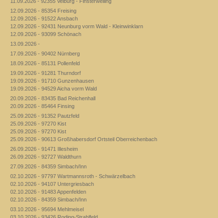
11.09.2026 - 92355 Velburg - Finsterweiling
12.09.2026 - 85354 Freising
12.09.2026 - 91522 Ansbach
12.09.2026 - 92431 Neunburg vorm Wald - Kleinwinklarn
12.09.2026 - 93099 Schönach
13.09.2026 -
17.09.2026 - 90402 Nürnberg
18.09.2026 - 85131 Pollenfeld
19.09.2026 - 91281 Thurndorf
19.09.2026 - 91710 Gunzenhausen
19.09.2026 - 94529 Aicha vorm Wald
20.09.2026 - 83435 Bad Reichenhall
20.09.2026 - 85464 Finsing
25.09.2026 - 91352 Pautzfeld
25.09.2026 - 97270 Kist
25.09.2026 - 97270 Kist
25.09.2026 - 90613 Großhabersdorf Ortsteil Oberreichenbach
26.09.2026 - 91471 Illesheim
26.09.2026 - 92727 Waldthurn
27.09.2026 - 84359 Simbach/Inn
02.10.2026 - 97797 Wartmannsroth - Schwärzelbach
02.10.2026 - 94107 Untergriesbach
02.10.2026 - 91483 Appenfelden
02.10.2026 - 84359 Simbach/Inn
03.10.2026 - 95694 Mehlmeisel
03.10.2026 - 93426 Roding-Strahlfeld