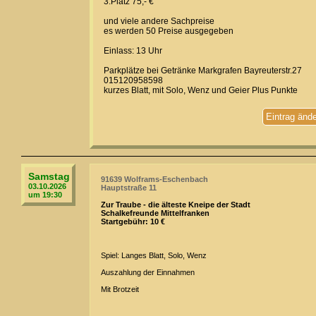
3.Platz 75,- €
und viele andere Sachpreise
es werden 50 Preise ausgegeben
Einlass: 13 Uhr
Parkplätze bei Getränke Markgrafen Bayreuterstr.27
015120958598
kurzes Blatt, mit Solo, Wenz und Geier Plus Punkte
Eintrag änd
Samstag
91639 Wolframs-Eschenbach
03.10.2026
Hauptstraße 11
um 19:30
Zur Traube - die älteste Kneipe der Stadt
Schalkefreunde Mittelfranken
Startgebühr: 10 €
Spiel: Langes Blatt, Solo, Wenz
Auszahlung der Einnahmen
Mit Brotzeit