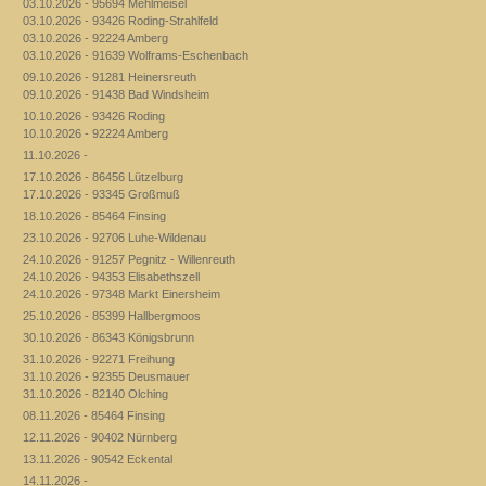
03.10.2026 - 95694 Mehlmeisel
03.10.2026 - 93426 Roding-Strahlfeld
03.10.2026 - 92224 Amberg
03.10.2026 - 91639 Wolframs-Eschenbach
09.10.2026 - 91281 Heinersreuth
09.10.2026 - 91438 Bad Windsheim
10.10.2026 - 93426 Roding
10.10.2026 - 92224 Amberg
11.10.2026 -
17.10.2026 - 86456 Lützelburg
17.10.2026 - 93345 Großmuß
18.10.2026 - 85464 Finsing
23.10.2026 - 92706 Luhe-Wildenau
24.10.2026 - 91257 Pegnitz - Willenreuth
24.10.2026 - 94353 Elisabethszell
24.10.2026 - 97348 Markt Einersheim
25.10.2026 - 85399 Hallbergmoos
30.10.2026 - 86343 Königsbrunn
31.10.2026 - 92271 Freihung
31.10.2026 - 92355 Deusmauer
31.10.2026 - 82140 Olching
08.11.2026 - 85464 Finsing
12.11.2026 - 90402 Nürnberg
13.11.2026 - 90542 Eckental
14.11.2026 -