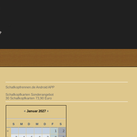
Schafkopfrennen.de Android APP
Schafkopfkarten Sonderangebot
30 Schafkopfkarten 73,90 Euro
«
Januar 2027
»
S
M
D
M
D
F
S
»
1
2