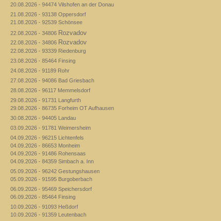
20.08.2026 - 94474 Vilshofen an der Donau
21.08.2026 - 93138 Oppersdorf
21.08.2026 - 92539 Schönsee
Rozvadov
22.08.2026 - 34806
Rozvadov
22.08.2026 - 34806
22.08.2026 - 93339 Riedenburg
23.08.2026 - 85464 Finsing
24.08.2026 - 91189 Rohr
27.08.2026 - 94086 Bad Griesbach
28.08.2026 - 96117 Memmelsdorf
29.08.2026 - 91731 Langfurth
29.08.2026 - 86735 Forheim OT Aufhausen
30.08.2026 - 94405 Landau
03.09.2026 - 91781 Weimersheim
04.09.2026 - 96215 Lichtenfels
04.09.2026 - 86653 Monheim
04.09.2026 - 91486 Rohensaas
04.09.2026 - 84359 Simbach a. Inn
05.09.2026 - 96242 Gestungshausen
05.09.2026 - 91595 Burgoberbach
06.09.2026 - 95469 Speichersdorf
06.09.2026 - 85464 Finsing
10.09.2026 - 91093 Heßdorf
10.09.2026 - 91359 Leutenbach