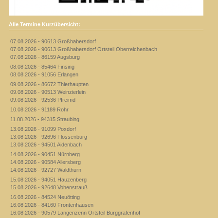
Alle Termine Kurzübersicht:
07.08.2026 - 90613 Großhabersdorf
07.08.2026 - 90613 Großhabersdorf Ortsteil Oberreichenbach
07.08.2026 - 86159 Augsburg
08.08.2026 - 85464 Finsing
08.08.2026 - 91056 Erlangen
09.08.2026 - 86672 Thierhaupten
09.08.2026 - 90513 Weinzierlein
09.08.2026 - 92536 Pfreimd
10.08.2026 - 91189 Rohr
11.08.2026 - 94315 Straubing
13.08.2026 - 91099 Poxdorf
13.08.2026 - 92696 Flossenbürg
13.08.2026 - 94501 Aidenbach
14.08.2026 - 90451 Nürnberg
14.08.2026 - 90584 Allersberg
14.08.2026 - 92727 Waldthurn
15.08.2026 - 94051 Hauzenberg
15.08.2026 - 92648 Vohenstrauß
16.08.2026 - 84524 Neuötting
16.08.2026 - 84160 Frontenhausen
16.08.2026 - 90579 Langenzenn Ortsteil Burggrafenhof