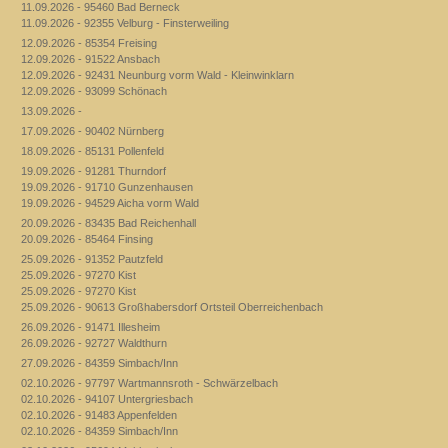
11.09.2026 - 95460 Bad Berneck
11.09.2026 - 92355 Velburg - Finsterweiling
12.09.2026 - 85354 Freising
12.09.2026 - 91522 Ansbach
12.09.2026 - 92431 Neunburg vorm Wald - Kleinwinklarn
12.09.2026 - 93099 Schönach
13.09.2026 -
17.09.2026 - 90402 Nürnberg
18.09.2026 - 85131 Pollenfeld
19.09.2026 - 91281 Thurndorf
19.09.2026 - 91710 Gunzenhausen
19.09.2026 - 94529 Aicha vorm Wald
20.09.2026 - 83435 Bad Reichenhall
20.09.2026 - 85464 Finsing
25.09.2026 - 91352 Pautzfeld
25.09.2026 - 97270 Kist
25.09.2026 - 97270 Kist
25.09.2026 - 90613 Großhabersdorf Ortsteil Oberreichenbach
26.09.2026 - 91471 Illesheim
26.09.2026 - 92727 Waldthurn
27.09.2026 - 84359 Simbach/Inn
02.10.2026 - 97797 Wartmannsroth - Schwärzelbach
02.10.2026 - 94107 Untergriesbach
02.10.2026 - 91483 Appenfelden
02.10.2026 - 84359 Simbach/Inn