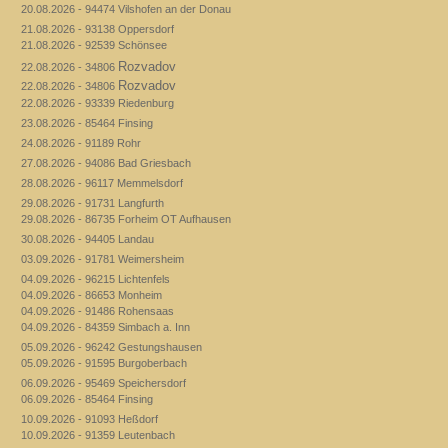
20.08.2026 - 94474 Vilshofen an der Donau
21.08.2026 - 93138 Oppersdorf
21.08.2026 - 92539 Schönsee
Rozvadov
22.08.2026 - 34806
Rozvadov
22.08.2026 - 34806
22.08.2026 - 93339 Riedenburg
23.08.2026 - 85464 Finsing
24.08.2026 - 91189 Rohr
27.08.2026 - 94086 Bad Griesbach
28.08.2026 - 96117 Memmelsdorf
29.08.2026 - 91731 Langfurth
29.08.2026 - 86735 Forheim OT Aufhausen
30.08.2026 - 94405 Landau
03.09.2026 - 91781 Weimersheim
04.09.2026 - 96215 Lichtenfels
04.09.2026 - 86653 Monheim
04.09.2026 - 91486 Rohensaas
04.09.2026 - 84359 Simbach a. Inn
05.09.2026 - 96242 Gestungshausen
05.09.2026 - 91595 Burgoberbach
06.09.2026 - 95469 Speichersdorf
06.09.2026 - 85464 Finsing
10.09.2026 - 91093 Heßdorf
10.09.2026 - 91359 Leutenbach