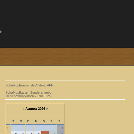
Schafkopfrennen.de Android APP
Schafkopfkarten Sonderangebot
30 Schafkopfkarten 73,90 Euro
«
August 2026
»
S
M
D
M
D
F
S
»
1