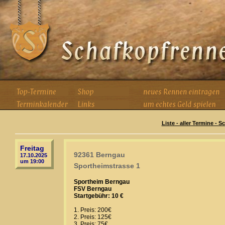
Liste - aller Termine - 
Freitag
92361 Berngau
17.10.2025
um 19:00
Sportheimstrasse 1
Sportheim Berngau
FSV Berngau
Startgebühr: 10 €
1. Preis: 200€
2. Preis: 125€
3. Preis: 75€