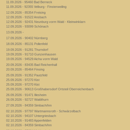
11.09.2026 - 95460 Bad Berneck
11.09.2026 - 92355 Velburg - Finsterweiling
12.09.2026 - 85354 Freising
12.09.2026 - 91522 Ansbach
12.09.2026 - 92431 Neunburg vorm Wald - Kleinwinklarn
12.09.2026 - 93099 Schönach
13.09.2026 -
17.09.2026 - 90402 Nürnberg
18.09.2026 - 85131 Pollenfeld
19.09.2026 - 91281 Thurndorf
19.09.2026 - 91710 Gunzenhausen
19.09.2026 - 94529 Aicha vorm Wald
20.09.2026 - 83435 Bad Reichenhall
20.09.2026 - 85464 Finsing
25.09.2026 - 91352 Pautzfeld
25.09.2026 - 97270 Kist
25.09.2026 - 97270 Kist
25.09.2026 - 90613 Großhabersdorf Ortsteil Oberreichenbach
26.09.2026 - 91471 Illesheim
26.09.2026 - 92727 Waldthurn
27.09.2026 - 84359 Simbach/Inn
02.10.2026 - 97797 Wartmannsroth - Schwärzelbach
02.10.2026 - 94107 Untergriesbach
02.10.2026 - 91483 Appenfelden
02.10.2026 - 84359 Simbach/Inn