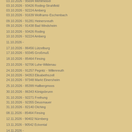
03.10.2026 - 95694 Mehlmeisel
03.10.2026 - 93426 Roding-Strahlfeld
03.10.2026 - 92224 Amberg
03.10.2026 - 91639 Wolframs-Eschenbach
09.10.2026 - 91281 Heinersreuth
09.10.2026 - 91438 Bad Windsheim
10.10.2026 - 93426 Roding
10.10.2026 - 92224 Amberg
11.10.2026 -
17.10.2026 - 86456 Lützelburg
17.10.2026 - 93345 Großmuß
18.10.2026 - 85464 Finsing
23.10.2026 - 92706 Luhe-Wildenau
24.10.2026 - 91257 Pegnitz - Willenreuth
24.10.2026 - 94353 Elisabethszell
24.10.2026 - 97348 Markt Einersheim
25.10.2026 - 85399 Hallbergmoos
30.10.2026 - 86343 Königsbrunn
31.10.2026 - 92271 Freihung
31.10.2026 - 92355 Deusmauer
31.10.2026 - 82140 Olching
08.11.2026 - 85464 Finsing
12.11.2026 - 90402 Nürnberg
13.11.2026 - 90542 Eckental
14.11.2026 -