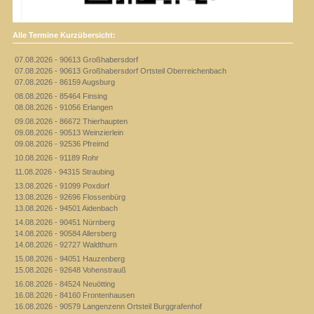
Alle Termine Kurzübersicht:
07.08.2026 - 90613 Großhabersdorf
07.08.2026 - 90613 Großhabersdorf Ortsteil Oberreichenbach
07.08.2026 - 86159 Augsburg
08.08.2026 - 85464 Finsing
08.08.2026 - 91056 Erlangen
09.08.2026 - 86672 Thierhaupten
09.08.2026 - 90513 Weinzierlein
09.08.2026 - 92536 Pfreimd
10.08.2026 - 91189 Rohr
11.08.2026 - 94315 Straubing
13.08.2026 - 91099 Poxdorf
13.08.2026 - 92696 Flossenbürg
13.08.2026 - 94501 Aidenbach
14.08.2026 - 90451 Nürnberg
14.08.2026 - 90584 Allersberg
14.08.2026 - 92727 Waldthurn
15.08.2026 - 94051 Hauzenberg
15.08.2026 - 92648 Vohenstrauß
16.08.2026 - 84524 Neuötting
16.08.2026 - 84160 Frontenhausen
16.08.2026 - 90579 Langenzenn Ortsteil Burggrafenhof