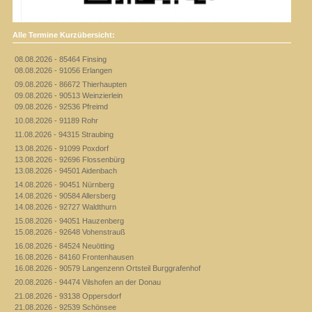
Alle Termine Kurzübersicht:
08.08.2026 - 85464 Finsing
08.08.2026 - 91056 Erlangen
09.08.2026 - 86672 Thierhaupten
09.08.2026 - 90513 Weinzierlein
09.08.2026 - 92536 Pfreimd
10.08.2026 - 91189 Rohr
11.08.2026 - 94315 Straubing
13.08.2026 - 91099 Poxdorf
13.08.2026 - 92696 Flossenbürg
13.08.2026 - 94501 Aidenbach
14.08.2026 - 90451 Nürnberg
14.08.2026 - 90584 Allersberg
14.08.2026 - 92727 Waldthurn
15.08.2026 - 94051 Hauzenberg
15.08.2026 - 92648 Vohenstrauß
16.08.2026 - 84524 Neuötting
16.08.2026 - 84160 Frontenhausen
16.08.2026 - 90579 Langenzenn Ortsteil Burggrafenhof
20.08.2026 - 94474 Vilshofen an der Donau
21.08.2026 - 93138 Oppersdorf
21.08.2026 - 92539 Schönsee