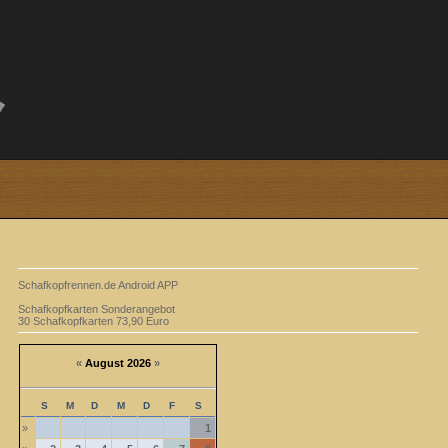
Schafkopfrennen.de Android APP
Schafkopfkarten Sonderangebot
30 Schafkopfkarten 73,90 Euro
«
August 2026
»
S
M
D
M
D
F
S
»
1