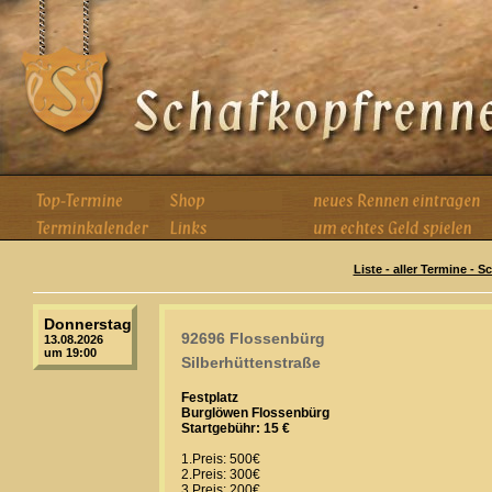
Liste - aller Termine - 
Donnerstag
92696 Flossenbürg
13.08.2026
um 19:00
Silberhüttenstraße
Festplatz
Burglöwen Flossenbürg
Startgebühr: 15 €
1.Preis: 500€
2.Preis: 300€
3.Preis: 200€