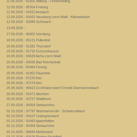
11.09.2026 - 92355 Velburg - Finsterweiling
12.09.2026 - 85354 Freising
12.09.2026 - 91522 Ansbach
12.09.2026 - 92431 Neunburg vorm Wald - Kleinwinklarn
12.09.2026 - 93099 Schönach
13.09.2026 -
17.09.2026 - 90402 Nürnberg
18.09.2026 - 85131 Pollenfeld
19.09.2026 - 91281 Thurndorf
19.09.2026 - 91710 Gunzenhausen
19.09.2026 - 94529 Aicha vorm Wald
20.09.2026 - 83435 Bad Reichenhall
20.09.2026 - 85464 Finsing
25.09.2026 - 91352 Pautzfeld
25.09.2026 - 97270 Kist
25.09.2026 - 97270 Kist
25.09.2026 - 90613 Großhabersdorf Ortsteil Oberreichenbach
26.09.2026 - 91471 Illesheim
26.09.2026 - 92727 Waldthurn
27.09.2026 - 84359 Simbach/Inn
02.10.2026 - 97797 Wartmannsroth - Schwärzelbach
02.10.2026 - 94107 Untergriesbach
02.10.2026 - 91483 Appenfelden
02.10.2026 - 84359 Simbach/Inn
03.10.2026 - 95694 Mehlmeisel
03.10.2026 - 93426 Roding-Strahlfeld