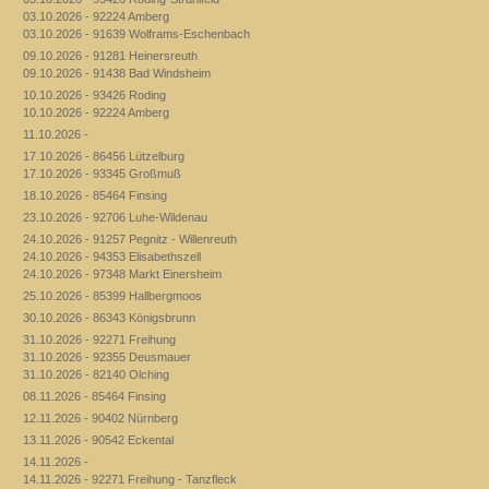
03.10.2026 - 92224 Amberg
03.10.2026 - 91639 Wolframs-Eschenbach
09.10.2026 - 91281 Heinersreuth
09.10.2026 - 91438 Bad Windsheim
10.10.2026 - 93426 Roding
10.10.2026 - 92224 Amberg
11.10.2026 -
17.10.2026 - 86456 Lützelburg
17.10.2026 - 93345 Großmuß
18.10.2026 - 85464 Finsing
23.10.2026 - 92706 Luhe-Wildenau
24.10.2026 - 91257 Pegnitz - Willenreuth
24.10.2026 - 94353 Elisabethszell
24.10.2026 - 97348 Markt Einersheim
25.10.2026 - 85399 Hallbergmoos
30.10.2026 - 86343 Königsbrunn
31.10.2026 - 92271 Freihung
31.10.2026 - 92355 Deusmauer
31.10.2026 - 82140 Olching
08.11.2026 - 85464 Finsing
12.11.2026 - 90402 Nürnberg
13.11.2026 - 90542 Eckental
14.11.2026 -
14.11.2026 - 92271 Freihung - Tanzfleck